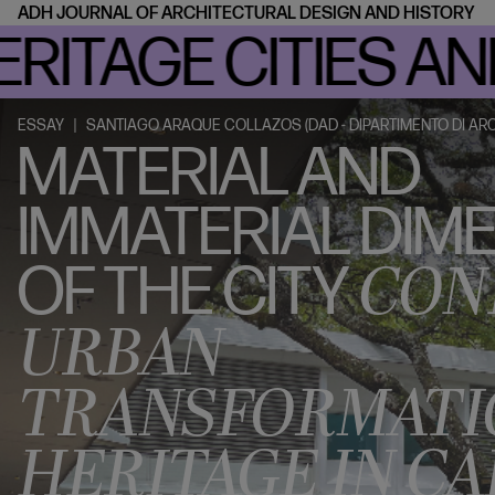
ADH JOURNAL
OF ARCHITECTURAL DESIGN AND HISTORY
TAGE CITIES AND 
ESSAY |
SANTIAGO ARAQUE COLLAZOS (DAD - DIPARTIMENTO DI ARCH
MATERIAL AND
IMMATERIAL DIM
CON
OF THE CITY
URBAN
TRANSFORMATI
HERITAGE IN CAL