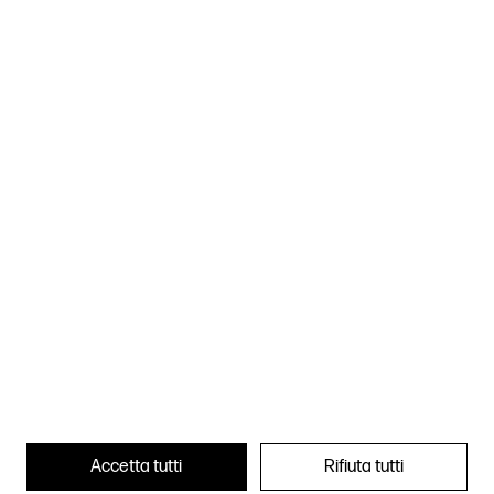
Download current issue:
HERITAGE CITIES AND CONFLICTS
Accetta tutti
Rifiuta tutti