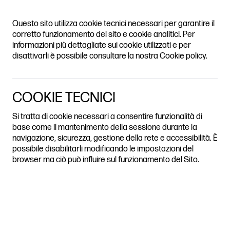
ADH JOURNAL
Questo sito utilizza cookie tecnici necessari per garantire il
LICTS HERITAGE CITIES AND
TABLE OF
corretto funzionamento del sito e cookie analitici. Per
CONTENTS
informazioni più dettagliate sui cookie utilizzati e per
disattivarli è possibile consultare la nostra Cookie policy.
ESSAY BY IMAGES | EDITED BY ANNALUCIA D'ERCHIA (POLITECNICO DI
MILANO) AND CLAUDIA TINAZZI (POLITECNICO DI MILANO)
CHILEAN
CRISTIAN UNDURRAGA
ARCHITECTURE IN CONFLICT
COOKIE TECNICI
EXHIBITION
HISTORICAL REFERENCES
ITALIAN ARCHITECTURE
Si tratta di cookie necessari a consentire funzionalità di
POLITICS
base come il mantenimento della sessione durante la
navigazione, sicurezza, gestione della rete e accessibilità. È
possibile disabilitarli modificando le impostazioni del
browser ma ciò può influire sul funzionamento del Sito.