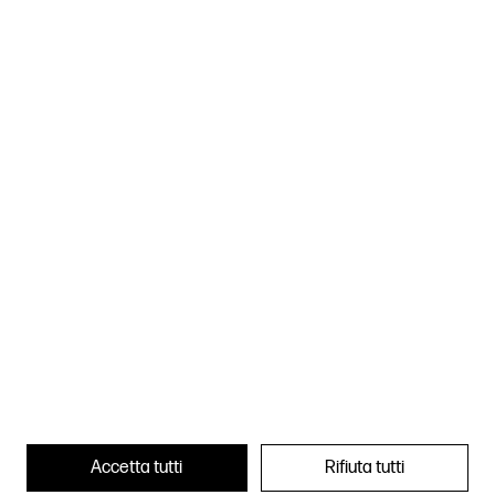
©
an exhibition curated by
Massimo Ferrari and Claudia Tinazzi
with Alba Marcela Britez Cordoba and Annalucia
D’Erchia
Accetta tutti
Rifiuta tutti