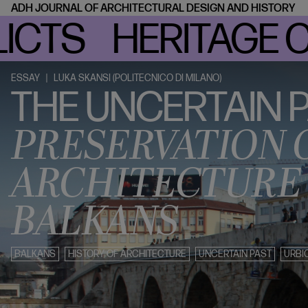
ADH JOURNAL
OF ARCHITECTURAL DESIGN AND HISTORY
TS HERITAGE CITI
ESSAY |
LUKA SKANSI (POLITECNICO DI MILANO)
THE UNCERTAIN 
PRESERVATION 
ARCHITECTURE 
BALKANS
BALKANS
HISTORY OF ARCHITECTURE
UNCERTAIN PAST
URBI